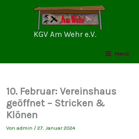
Zum
Inhalt
springen
KGV Am Wehr e.V.
Menü
10. Februar: Vereinshaus
geöffnet – Stricken &
Klönen
Von
admin
/
27. Januar 2024