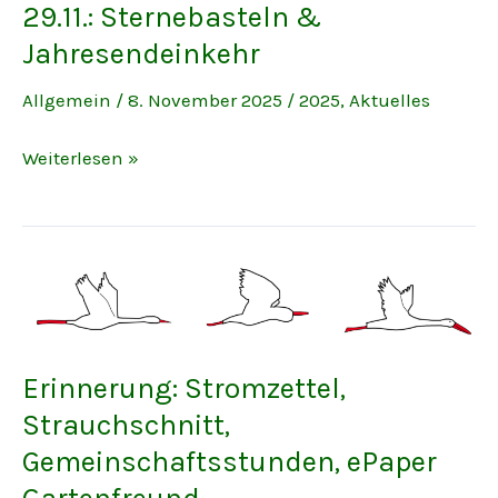
29.11.: Sternebasteln &
Jahresendeinkehr
Allgemein
/
8. November 2025
/
2025
,
Aktuelles
29.11.:
Weiterlesen »
Sternebasteln
&
Jahresendeinkehr
Erinnerung: Stromzettel,
Strauchschnitt,
Gemeinschaftsstunden, ePaper