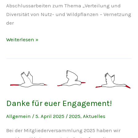
Abschlussarbeiten zum Thema „Verteilung und
Diversität von Nutz- und Wildpflanzen – Vernetzung
der
Wissenschaft
Weiterlesen »
trifft
Gartenzaun:
Uni
Göttingen
forscht
bei
uns
Danke für euer Engagement!
Allgemein
/
5. April 2025
/
2025
,
Aktuelles
Bei der Mitgliederversammlung 2025 haben wir