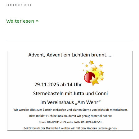
immer ein
Weihnachtsgruß
Weiterlesen »
des
Vorstands