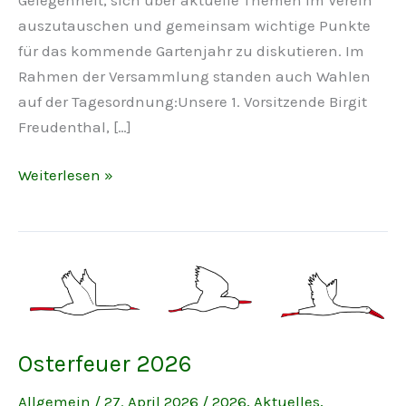
auszutauschen und gemeinsam wichtige Punkte
für das kommende Gartenjahr zu diskutieren. Im
Rahmen der Versammlung standen auch Wahlen
auf der Tagesordnung:Unsere 1. Vorsitzende Birgit
Freudenthal, […]
Mitgliederversammlung
Weiterlesen »
2026
–
Mit
Wahlen
und
Ehrungen
Osterfeuer 2026
Allgemein
/
27. April 2026
/
2026
,
Aktuelles
,