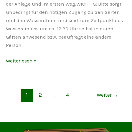
der Anlage und im ersten Weg.WICHTIG: Bitte sorgt
unbedingt für den nötigen Zugang zu den Gärten
und den Wasseruhren und seid zum Zeitpunkt des
Wassereinlass um ca. 12.30 Uhr selbst in euren
Gärten anwesend bzw. beauftragt eine andere
Person.
05.
Weiterlesen »
April
–
Wasseruhreneinbau,
Gemeinschaftsarbeit
1
2
…
4
Weiter
→
und
Plausch
im
Vereinshaus