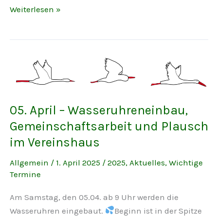
Apfelreihe,
Weiterlesen »
Beerenweg
&
Co.
–
Unsere
Wege
haben
05. April – Wasseruhreneinbau,
jetzt
Gemeinschaftsarbeit und Plausch
Namen
im Vereinshaus
Allgemein
/
1. April 2025
/
2025
,
Aktuelles
,
Wichtige
Termine
Am Samstag, den 05.04. ab 9 Uhr werden die
Wasseruhren eingebaut.
Beginn ist in der Spitze