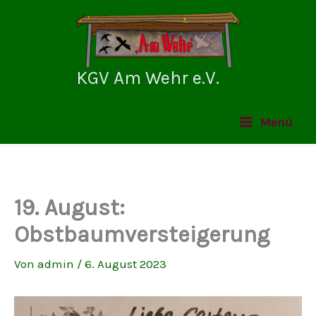
Zum
Inhalt
springen
KGV Am Wehr e.V.
Menü
19. August:
Obstbaumversteigerung
Von
admin
/
6. August 2023